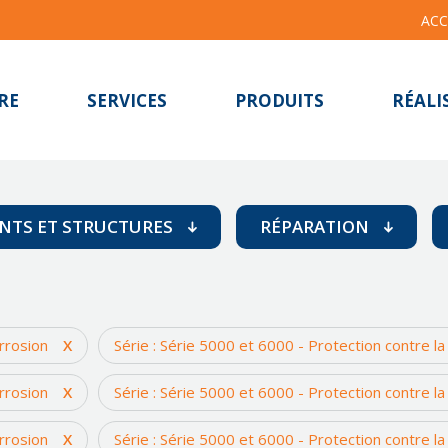
ACC
RE
SERVICES
PRODUITS
RÉALI
NTS ET STRUCTURES
RÉPARATION
ls et murs
Adhésif
itures
Attaques chimiq
orrosion
X
Série : Série 5000 et 6000 - Protection contre la
ones de stockage
Avaries mécaniq
orrosion
X
Série : Série 5000 et 6000 - Protection contre la
Cavitation
Corrosion
orrosion
X
Série : Série 5000 et 6000 - Protection contre la