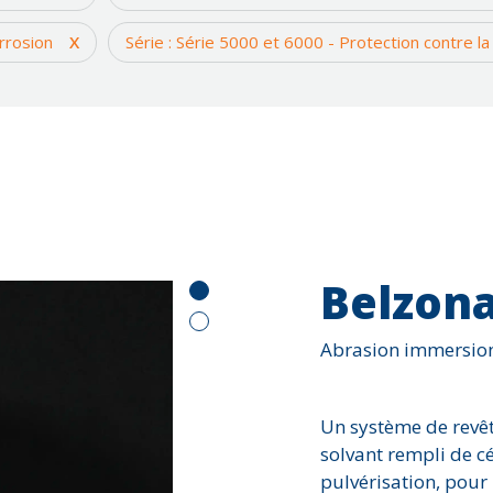
Érosion
orrosion
X
Série : Série 5000 et 6000 - Protection contre la
Fissure ou fuite
Impact
Joints d'expansi
Reconstruction d
Trou
Usure et abrasio
Belzona
Abrasion immersio
Un système de revê
solvant rempli de c
pulvérisation, pour