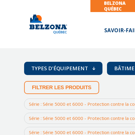
BELZONA
QUÉBEC
SAVOIR-FAI
TYPES D'ÉQUIPEMENT
BÂTIME
FILTRER LES PRODUITS
Arbres mécaniques (shaft)
So
Bases et supports
To
Série : Série 5000 et 6000 - Protection contre la c
Bloc Moteur
Z
Série : Série 5000 et 6000 - Protection contre la c
Compresseur
Convoyeurs à vis et chutes
Série : Série 5000 et 6000 - Protection contre la c