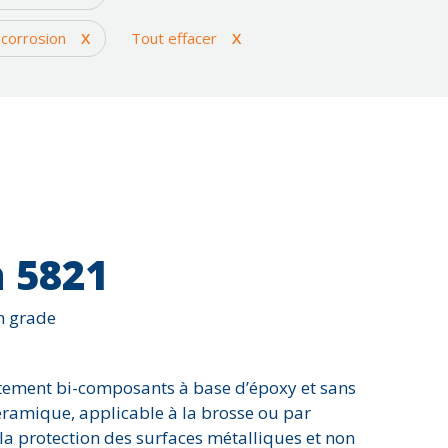
Corrosion
Série 7000 - Matériau c
 corrosion
X
Tout effacer
X
Dommages environnementaux
Solutions Diverses
Eau potable
on
érosion
u béton
étanchéité et imperméabilisation
Impact
n
Joints d'expansion
Revêtement de plancher
 5821
Signalisation et sécurité
Température élevée
n grade
Usure et abrasion
tement bi-composants à base d’époxy et sans
éramique, applicable à la brosse ou par
 la protection des surfaces métalliques et non