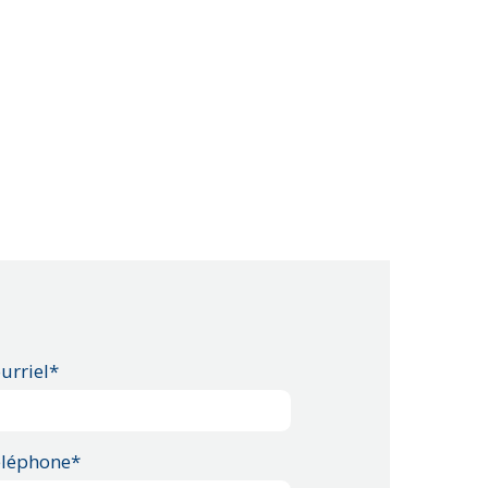
urriel*
léphone*