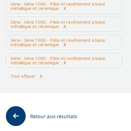
Antidérapant
Série : Série 1000 - Pâte et revêtement à base
Série 2000 - Pâte et revêtement à base d'él
Corrosion
métallique et céramique
Éolienne
X
Attaques chimiques
Série 3000 - Membranes imperméabilisante (
Érosion
Équipements électriques
Cavitation
Série : Série 1000 - Pâte et revêtement à base
Série 4000 - Réparation des bétons et revêt
Fissure ou fuite
métallique et céramique
Machineries lourdes
X
Corrosion
Série 5000 et 6000 - Protection contre la cor
Impact
Navires et structures maritimes
Dommages environnementaux
Série : Série 1000 - Pâte et revêtement à base
Série 7000 - Matériau composite de calage
Joints d'expansion
métallique et céramique
Pompes
X
Eau potable
Solutions Diverses
Reconstruction du béton
Réservoirs
érosion
Série : Série 1000 - Pâte et revêtement à base
Trou
métallique et céramique
Rouleau de traction
X
étanchéité et imperméabilisation
Usure et abrasion
Tuyauteries (fluides)
Impact
Tout effacer
X
Tuyauteries (particules solides)
Joints d'expansion
Valve
Revêtement de plancher
Signalisation et sécurité
Température élevée
Retour aux résultats
Usure et abrasion