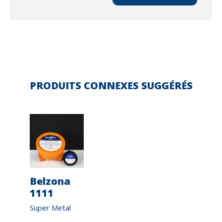
PRODUITS CONNEXES SUGGÉRÉS
ona
Belzona
Belzona
Belzona
Belzo
1111
1121
1131
1151
rap II
Super Metal
Super XL-Metal
Bearing Metal
Smoothi
Metal