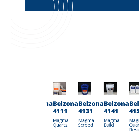
a
Belzona
Belzona
Belzona
Belzona
Belzona
Be
4511
4521
4111
4131
4141
41
Magma-
Magma-
Magma-
Magma-
Magma-
Mag
Flex
Flex
Quartz
Screed
Build
Quar
Hi-
Fluid
Resi
Build