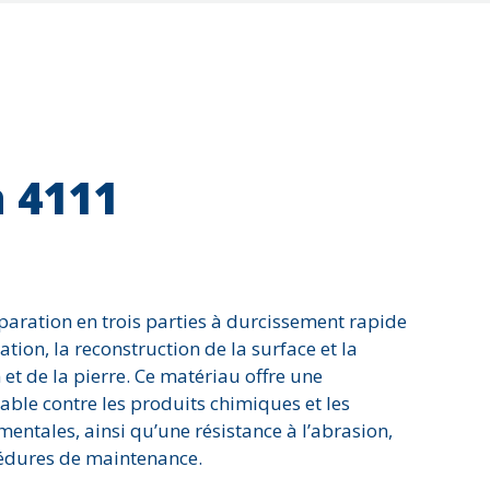
Corrosion
Série 7000 - Matériau c
Dommages environnementaux
Solutions Diverses
Eau potable
on
érosion
u béton
étanchéité et imperméabilisation
 4111
Impact
n
Joints d'expansion
Revêtement de plancher
Signalisation et sécurité
Température élevée
aration en trois parties à durcissement rapide
tion, la reconstruction de la surface et la
Usure et abrasion
et de la pierre. Ce matériau offre une
ble contre les produits chimiques et les
entales, ainsi qu’une résistance à l’abrasion,
cédures de maintenance.