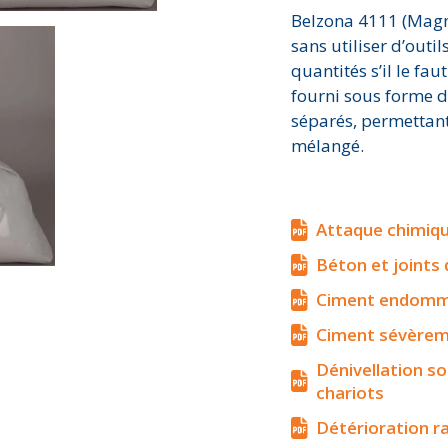
Belzona 4111 (Magma
sans utiliser d’outil
quantités s’il le fa
fourni sous forme d
séparés, permettant 
mélangé.
Attaque chimiqu
Béton et joints
Ciment endommag
Ciment sévèrem
Dénivellation s
chariots
Détérioration r