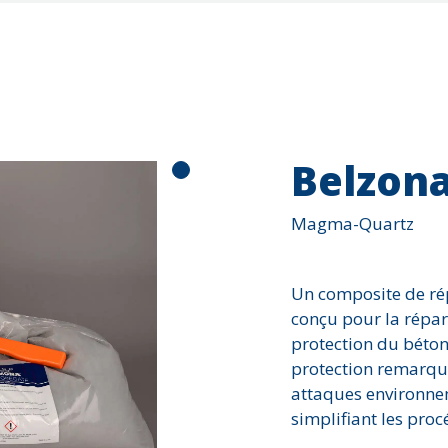
Érosion
Fissure ou fuite
Impact
Joints d'expansi
Reconstruction d
Belzona
Trou
Usure et abrasio
Magma-Quartz
Un composite de rép
conçu pour la répara
protection du béton 
protection remarqua
attaques environnem
simplifiant les pro