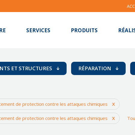
ACC
RE
SERVICES
PRODUITS
RÉALI
NTS ET STRUCTURES
RÉPARATION
ls et murs
Adhésif
itures
Attaques chimiq
êtement de protection contre les attaques chimiques
X
ones de stockage
Avaries mécaniq
êtement de protection contre les attaques chimiques
X
Tou
Cavitation
Corrosion