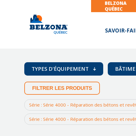
BELZONA
QUÉBEC
SAVOIR-FAI
TYPES D'ÉQUIPEMENT
BÂTIME
FILTRER LES PRODUITS
Arbres mécaniques (shaft)
So
Bases et supports
To
Série : Série 4000 - Réparation des bétons et rev
Bloc Moteur
Z
Série : Série 4000 - Réparation des bétons et rev
Compresseur
Convoyeurs à vis et chutes