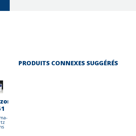
PRODUITS CONNEXES SUGGÉRÉS
lzona
Belzona
Belzona
Belzona
Belzona
Belzo
51
4154
4181
4301
4311
4331
ma-
Magma
AHR
Magma
Magma
Magma
tz
Bulk
Magma-
CR1
CR1
CR3
ns
Fill
Quartz
Hi-
Resin
Build