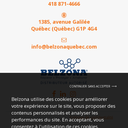
418 871-4666
1385, avenue Galilée
Québec (Québec) G1P 4G4
info@belzonaquebec.com
CONTINUER SANS ACCEPTER
Belzona utilise des cookies pour améliorer
votre expérience sur le site, vous proposer des
contenus personnalisés et analyser les
Tous droits réservés © Belzona |
Politique de confidentialité
performances du site. En acceptant, vous
Conception web |
La boîte.
consentez à l'utilisation de ces cookies.