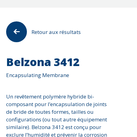
Antidérapant
Série 2000 - Pâte et revêtement à base d'él
Corrosion
Éolienne
Attaques chimiques
Série 3000 - Membranes imperméabilisante (
Érosion
Équipements électriques
Cavitation
Série 4000 - Réparation des bétons et revêt
Fissure ou fuite
Machineries lourdes
Corrosion
Retour aux résultats
Série 5000 et 6000 - Protection contre la cor
Impact
Navires et structures maritimes
Dommages environnementaux
Série 7000 - Matériau composite de calage
Joints d'expansion
Pompes
Eau potable
Solutions Diverses
Reconstruction du béton
Réservoirs
Belzona 3412
érosion
Trou
Rouleau de traction
étanchéité et imperméabilisation
Usure et abrasion
Encapsulating Membrane
Tuyauteries (fluides)
Impact
Tuyauteries (particules solides)
Joints d'expansion
Valve
Un revêtement polymère hybride bi-
Revêtement de plancher
composant pour l’encapsulation de joints
Signalisation et sécurité
de bride de toutes formes, tailles ou
Température élevée
configurations (ou tout autre équipement
Usure et abrasion
similaire). Belzona 3412 est conçu pour
exclure l’humidité et prévenir la corrosion