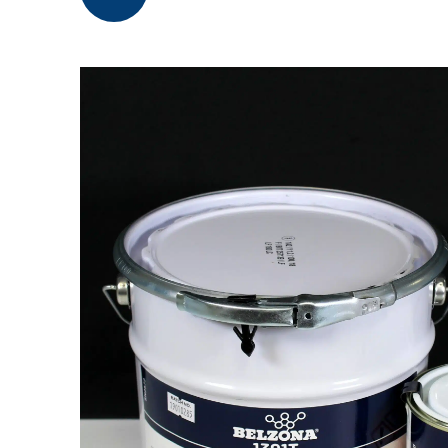
Courroies de convoyeurs
Échangeurs thermiques
Éolienne
Équipements électriques
Machineries lourdes
Navires et structures maritimes
Pompes
Réservoirs
Rouleau de traction
Tuyauteries (fluides)
Tuyauteries (particules solides)
Valve