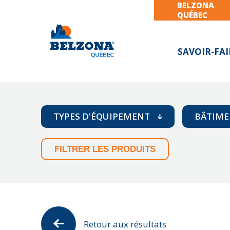
BELZONA
QUÉBEC
SAVOIR-FAI
TYPES D'ÉQUIPEMENT
BÂTIME
FILTRER LES PRODUITS
Arbres mécaniques (shaft)
So
Bases et supports
To
Bloc Moteur
Z
Compresseur
Convoyeurs à vis et chutes
Retour aux résultats