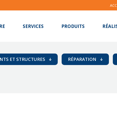
ACC
RE
SERVICES
PRODUITS
RÉALI
NTS ET STRUCTURES
RÉPARATION
ls et murs
Adhésif
itures
Attaques chimiq
ones de stockage
Avaries mécaniq
Cavitation
Corrosion