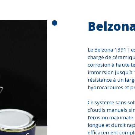
Érosion
Fissure ou fuite
Belzona
Impact
Joints d'expansi
Reconstruction d
Le Belzona 1391T e
Trou
chargé de céramique 
Usure et abrasio
corrosion à haute 
immersion jusqu’à 12
résistance à un lar
hydrocarbures et p
Ce système sans sol
d’outils manuels si
l’érosion maximale.
longue et durcit ra
efficacement compl