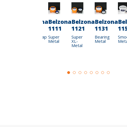
a
Belzona
Belzona
Belzona
Belzona
Belzona
Be
1982
1983
1111
1121
1131
11
p
SuperWrap
SuperWrap
Super
Super
Bearing
Smo
II
II
Metal
XL-
Metal
Meta
Metal