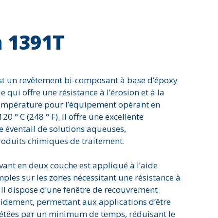
Corrosion
Série 7000 - Matériau c
Dommages environnementaux
Solutions Diverses
 1391T
Eau potable
on
érosion
u béton
étanchéité et imperméabilisation
st un revêtement bi-composant à base d’époxy
Impact
qui offre une résistance à l’érosion et à la
n
Joints d'expansion
température pour l’équipement opérant en
Revêtement de plancher
0 ° C (248 ° F). Il offre une excellente
Signalisation et sécurité
ge éventail de solutions aqueuses,
roduits chimiques de traitement.
Température élevée
Usure et abrasion
vant en deux couche est appliqué à l’aide
mples sur les zones nécessitant une résistance à
 Il dispose d’une fenêtre de recouvrement
pidement, permettant aux applications d’être
étées par un minimum de temps, réduisant le