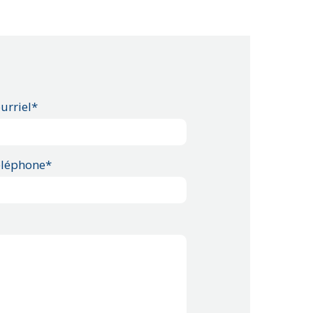
urriel*
léphone*