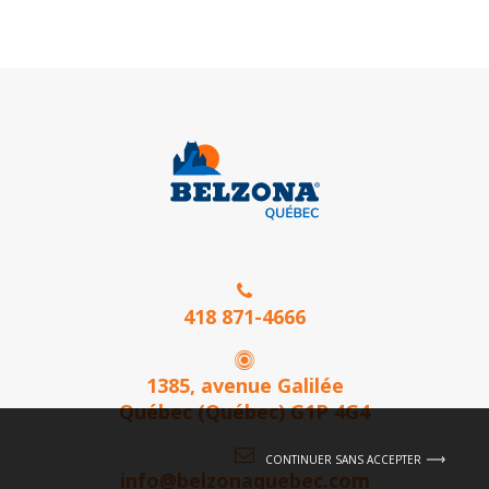
418 871-4666
1385, avenue Galilée
Québec (Québec) G1P 4G4
CONTINUER SANS ACCEPTER
info@belzonaquebec.com