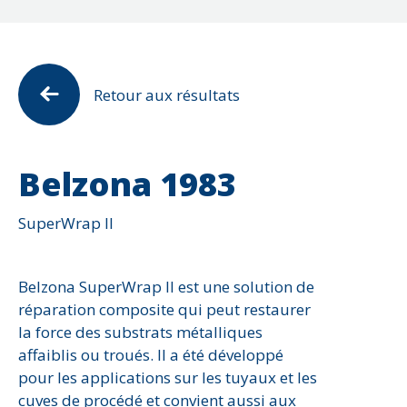
Antidérapant
Série 2000 - Pâte et revêtement à base d'él
Corrosion
Éolienne
Attaques chimiques
Série 3000 - Membranes imperméabilisante (
Érosion
Équipements électriques
Cavitation
Série 4000 - Réparation des bétons et revêt
Fissure ou fuite
Machineries lourdes
Corrosion
Retour aux résultats
Série 5000 et 6000 - Protection contre la cor
Impact
Navires et structures maritimes
Dommages environnementaux
Série 7000 - Matériau composite de calage
Joints d'expansion
Pompes
Eau potable
Solutions Diverses
Reconstruction du béton
Réservoirs
Belzona 1983
érosion
Trou
Rouleau de traction
étanchéité et imperméabilisation
Usure et abrasion
SuperWrap II
Tuyauteries (fluides)
Impact
Tuyauteries (particules solides)
Joints d'expansion
Valve
Belzona SuperWrap II est une solution de
Revêtement de plancher
réparation composite qui peut restaurer
Signalisation et sécurité
la force des substrats métalliques
Température élevée
affaiblis ou troués. Il a été développé
Usure et abrasion
pour les applications sur les tuyaux et les
cuves de procédé et convient aussi aux