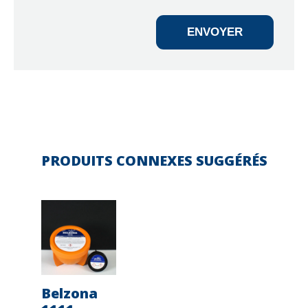
ENVOYER
PRODUITS CONNEXES SUGGÉRÉS
ona
Belzona
Belzona
Belzona
Belzo